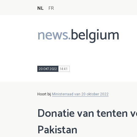
NL
FR
news.
belgium
Main
navigation
20 OKT 2022
14:41
Hoort bij
Ministerraad van 20 oktober 2022
Donatie van tenten v
Pakistan