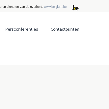
ie en diensten van de overheid:
www.belgium.be
Persconferenties
Contactpunten
ok
tter