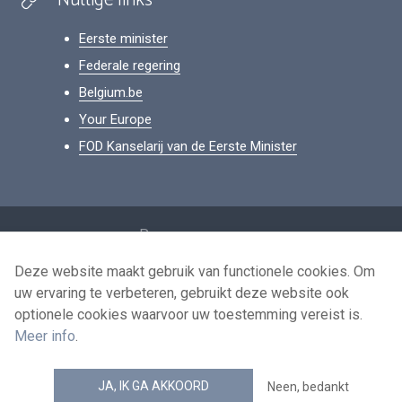
Nuttige links
Eerste minister
Federale regering
Belgium.be
Your Europe
FOD Kanselarij van de Eerste Minister
Footer
Persoonsgegevens
Voorwaarden voor het hergebruik
Deze website maakt gebruik van functionele cookies. Om
uw ervaring te verbeteren, gebruikt deze website ook
Contacteer ons
optionele cookies waarvoor uw toestemming vereist is.
Toegankelijkheid
Meer info
.
news.belgium RSS feed
JA, IK GA AKKOORD
Neen, bedankt