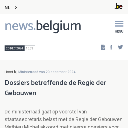
NL
news.
belgium
Main
navigation
MENU
Faceb
Tw
20 DEC 2024
16:33
Hoort bij
Ministerraad van 20 december 2024
Dossiers betreffende de Regie der
Gebouwen
De ministerraad gaat op voorstel van
staatssecretaris belast met de Regie der Gebouwen
Mathieu Michel akkoord met diverse dossiers voor