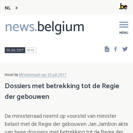
NL
news.
belgium
Main
navigation
MENU
Faceb
Tw
20 JUL 2017
19:15
Hoort bij
Ministerraad van 20 juli 2017
Dossiers met betrekking tot de Regie
der gebouwen
De ministerraad neemt op voorstel van minister
belast met de Regie der gebouwen Jan Jambon akte
van twee dossiers met betrekking tot de Regie der