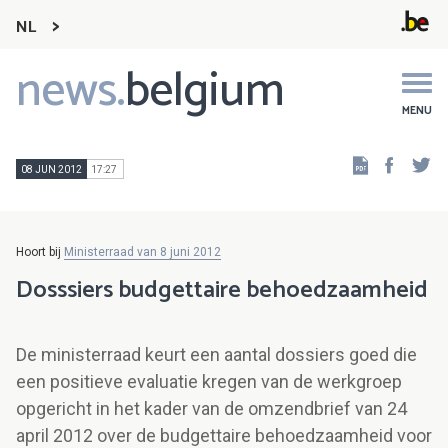
NL
news.
belgium
Main
navigation
MENU
Faceb
Tw
08 JUN 2012
17:27
Hoort bij
Ministerraad van 8 juni 2012
Dosssiers budgettaire behoedzaamheid
De ministerraad keurt een aantal dossiers goed die
een positieve evaluatie kregen van de werkgroep
opgericht in het kader van de omzendbrief van 24
april 2012 over de budgettaire behoedzaamheid voor