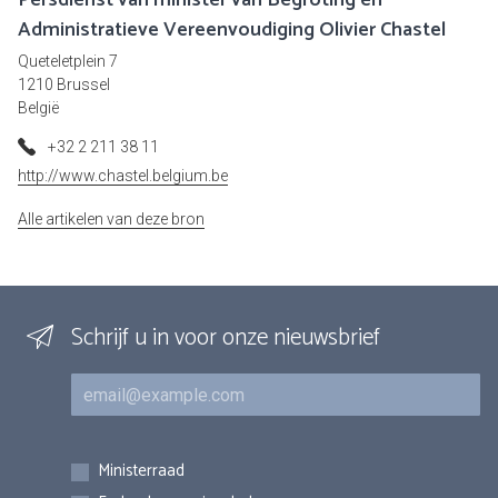
Persdienst van minister van Begroting en
Administratieve Vereenvoudiging Olivier Chastel
Queteletplein 7
1210 Brussel
België
+32 2 211 38 11
http://www.chastel.belgium.be
Alle artikelen van deze bron
Schrijf u in voor onze nieuwsbrief
E-mail
Inschrijvingen
Ministerraad