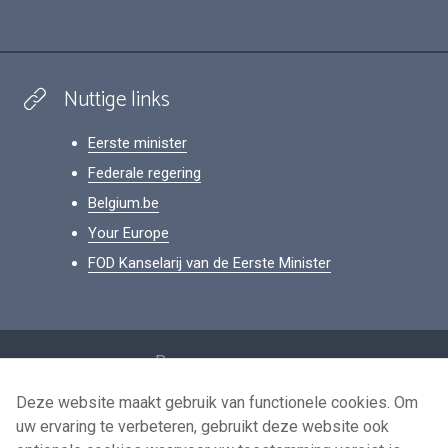
Nuttige links
Eerste minister
Federale regering
Belgium.be
Your Europe
FOD Kanselarij van de Eerste Minister
Footer
Persoonsgegevens
Voorwaarden voor het hergebruik
Deze website maakt gebruik van functionele cookies. Om
uw ervaring te verbeteren, gebruikt deze website ook
Contacteer ons