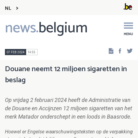
NL
news.
belgium
Main
navigation
MENU
Faceb
Tw
07 FEB 2024
14:55
Douane neemt 12 miljoen sigaretten in
beslag
Op vrijdag 2 februari 2024 heeft de Administratie van
de Douane en Accijnzen 12 miljoen sigaretten van het
merk Matador onderschept in een loods in Baasrode.
Hoewel er Engelse waarschuwingsteksten op de verpakking