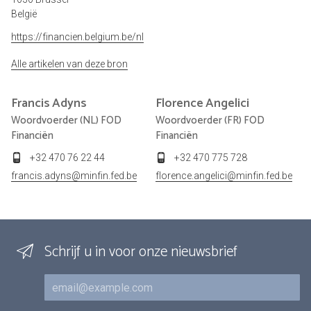
België
https://financien.belgium.be/nl
Alle artikelen van deze bron
Francis
Adyns
Florence
Angelici
Woordvoerder (NL) FOD
Woordvoerder (FR) FOD
Financiën
Financiën
+32 470 76 22 44
+32 470 775 728
francis.adyns@minfin.fed.be
florence.angelici@minfin.fed.be
Schrijf u in voor onze nieuwsbrief
E-mail