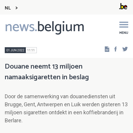
NL
news.
belgium
Main
navigation
MENU
Faceb
Tw
01 JUN 2022
11:11
Douane neemt 13 miljoen
namaaksigaretten in beslag
Door de samenwerking van douanediensten uit
Brugge, Gent, Antwerpen en Luik werden gisteren 13
miljoen sigaretten ontdekt in een koffiebranderij in
Berlare.