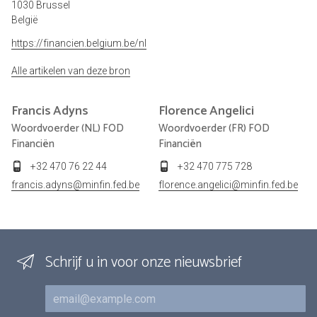
1030 Brussel
België
https://financien.belgium.be/nl
Alle artikelen van deze bron
Francis
Adyns
Florence
Angelici
Woordvoerder (NL) FOD
Woordvoerder (FR) FOD
Financiën
Financiën
+32 470 76 22 44
+32 470 775 728
francis.adyns@minfin.fed.be
florence.angelici@minfin.fed.be
Schrijf u in voor onze nieuwsbrief
E-mail