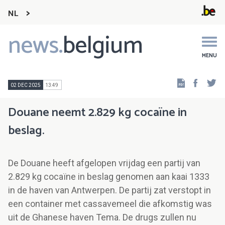
NL
news.
belgium
Main
navigation
MENU
Faceb
Tw
02 DEC 2025
13:49
Douane neemt 2.829 kg cocaïne in
beslag.
De Douane heeft afgelopen vrijdag een partij van
2.829 kg cocaïne in beslag genomen aan kaai 1333
in de haven van Antwerpen. De partij zat verstopt in
een container met cassavemeel die afkomstig was
uit de Ghanese haven Tema. De drugs zullen nu