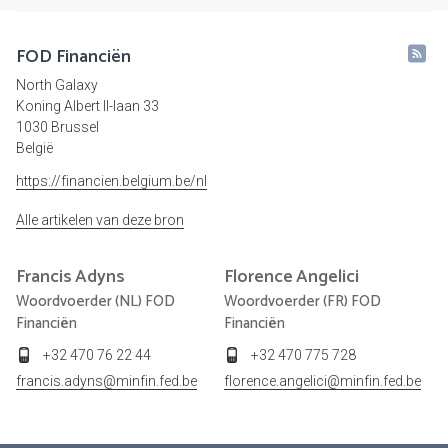
FOD Financiën
North Galaxy
Koning Albert II-laan 33
1030 Brussel
België
https://financien.belgium.be/nl
Alle artikelen van deze bron
Francis
Adyns
Florence
Angelici
Woordvoerder (NL) FOD
Woordvoerder (FR) FOD
Financiën
Financiën
+32 470 76 22 44
+32 470 775 728
francis.adyns@minfin.fed.be
florence.angelici@minfin.fed.be