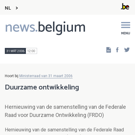
NL
news.
belgium
Main
navigation
MENU
Faceb
Tw
31 MRT 2006
12:00
Hoort bij
Ministerraad van 31 maart 2006
Duurzame ontwikkeling
Hernieuwing van de samenstelling van de Federale
Raad voor Duurzame Ontwikkeling (FRDO)
Hernieuwing van de samenstelling van de Federale Raad