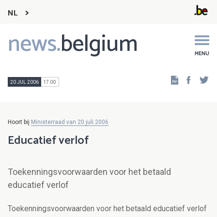
NL
news.
belgium
Main
navigation
MENU
Faceb
Tw
20 JUL 2006
17:00
Hoort bij
Ministerraad van 20 juli 2006
Educatief verlof
Toekenningsvoorwaarden voor het betaald
educatief verlof
Toekenningsvoorwaarden voor het betaald educatief verlof