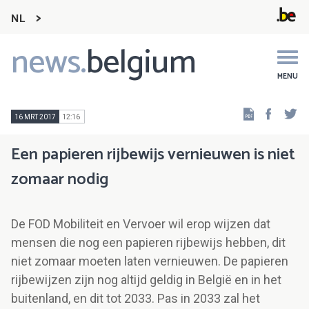
NL
news.
belgium
Main
navigation
MENU
Faceb
Tw
16 MRT 2017
12:16
Een papieren rijbewijs vernieuwen is niet
zomaar nodig
De FOD Mobiliteit en Vervoer wil erop wijzen dat
mensen die nog een papieren rijbewijs hebben, dit
niet zomaar moeten laten vernieuwen. De papieren
rijbewijzen zijn nog altijd geldig in België en in het
buitenland, en dit tot 2033. Pas in 2033 zal het