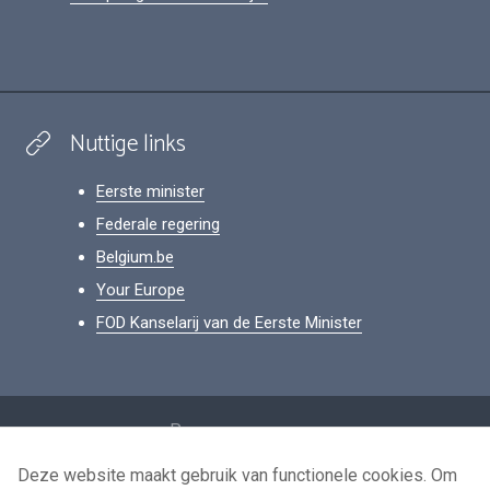
Nuttige links
Eerste minister
Federale regering
Belgium.be
Your Europe
FOD Kanselarij van de Eerste Minister
Footer
Persoonsgegevens
Voorwaarden voor het hergebruik
Deze website maakt gebruik van functionele cookies. Om