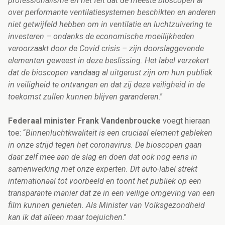
professionalisme en het feit dat de meeste bioscopen al
over performante ventilatiesystemen beschikten en anderen
niet getwijfeld hebben om in ventilatie en luchtzuivering te
investeren – ondanks de economische moeilijkheden
veroorzaakt door de Covid crisis – zijn doorslaggevende
elementen geweest in deze beslissing. Het label verzekert
dat de bioscopen vandaag al uitgerust zijn om hun publiek
in veiligheid te ontvangen en dat zij deze veiligheid in de
toekomst zullen kunnen blijven garanderen
.”
Federaal minister Frank Vandenbroucke
voegt hieraan
toe: “
Binnenluchtkwaliteit is een cruciaal element gebleken
in onze strijd tegen het coronavirus. De bioscopen gaan
daar zelf mee aan de slag en doen dat ook nog eens in
samenwerking met onze experten. Dit auto-label strekt
internationaal tot voorbeeld en toont het publiek op een
transparante manier dat ze in een veilige omgeving van een
film kunnen genieten. Als Minister van Volksgezondheid
kan ik dat alleen maar toejuichen
.”