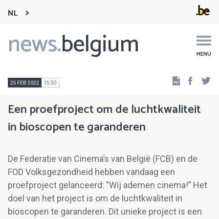
NL
news.
belgium
Main
navigation
MENU
Faceb
Tw
25 FEB 2022
15:30
Een proefproject om de luchtkwaliteit
in bioscopen te garanderen
De Federatie van Cinema’s van België (FCB) en de
FOD Volksgezondheid hebben vandaag een
proefproject gelanceerd: "Wij ademen cinema!” Het
doel van het project is om de luchtkwaliteit in
bioscopen te garanderen. Dit unieke project is een