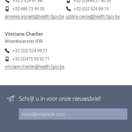
+32 2 524 97 38
+32 (0)499 27 40 30
+32 485 73 44 05
+32 (0)2 524 99 13
annelies.wynant@health.fgov.be
justine.cerise@health.fgov.be
Vinciane
Charlier
Woordvoerster (FR)
+32 (0)2 524 99 21
+32 (0)475 93 92 71
vinciane.charlier@health.fgov.be
Schrijf u in voor onze nieuwsbrief
E-mail
Inschrijvingen