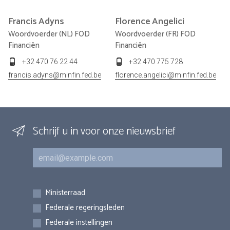
Francis
Adyns
Florence
Angelici
Woordvoerder (NL) FOD
Woordvoerder (FR) FOD
Financiën
Financiën
+32 470 76 22 44
+32 470 775 728
francis.adyns@minfin.fed.be
florence.angelici@minfin.fed.be
Schrijf u in voor onze nieuwsbrief
E-mail
Inschrijvingen
Ministerraad
Federale regeringsleden
Federale instellingen