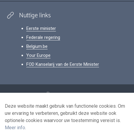
Nuttige links
Eerste minister
Federale regering
Belgium.be
Your Europe
FOD Kanselarij van de Eerste Minister
Footer
Persoonsgegevens
Voorwaarden voor het hergebruik
Deze website maakt gebruik van functionele cookies. Om
uw ervaring te verbeteren, gebruikt deze website ook
Contacteer ons
optionele cookies waarvoor uw toestemming vereist is.
Toegankelijkheid
Meer info
.