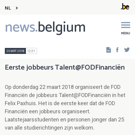
NL
news.
belgium
Main
navigation
MENU
Faceb
Tw
20 MRT 2018
12:21
Eerste jobbeurs Talent@FODFinanciën
Op donderdag 22 maart 2018 organiseert de FOD
Financiën de jobbeurs Talent@FODFinanciën in het
Felix Paxhuis. Het is de eerste keer dat de FOD
Financiën een jobbeurs organiseert.
Laatstejaarsstudenten en personen jonger dan 25
van alle studierichtingen zijn welkom.