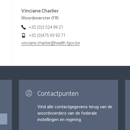
Vinciane
Charlier
Woordvoerster (FR)
+32 (0)2 524 99 21
+32 (0)475 93 92 71
vinciane.charlier@health.fgov.be
Contactpunten
Vind alle contactgegevens terug van de
woordvoerders van de federale
instellingen en regering.