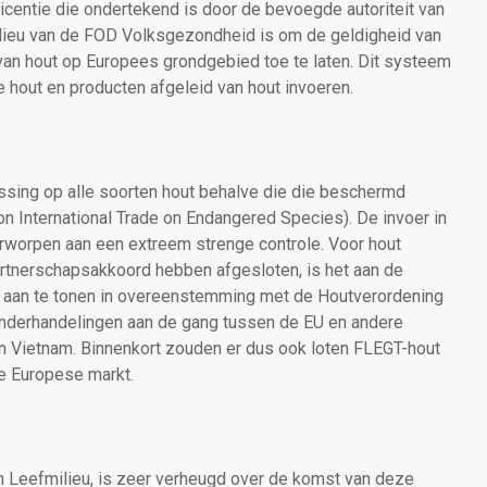
centie die ondertekend is door de bevoegde autoriteit van
milieu van de FOD Volksgezondheid is om de geldigheid van
 van hout op Europees grondgebied toe te laten. Dit systeem
e hout en producten afgeleid van hout invoeren.
sing op alle soorten hout behalve die die beschermd
 International Trade on Endangered Species). De invoer in
worpen aan een extreem strenge controle. Voor hout
partnerschapsakkoord hebben afgesloten, is het aan de
t aan te tonen in overeenstemming met de Houtverordening
 onderhandelingen aan de gang tussen de EU en andere
en Vietnam. Binnenkort zouden er dus ook loten FLEGT-hout
e Europese markt.
n Leefmilieu, is zeer verheugd over de komst van deze