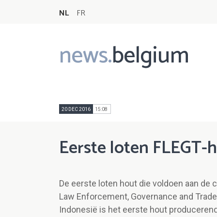
NL
FR
news.
belgium
Main
navigation
20 DEC 2016
15:08
Eerste loten FLEGT-
De eerste loten hout die voldoen aan de 
Law Enforcement, Governance and Trade)
Indonesië is het eerste hout producerend