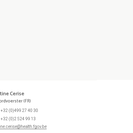
tine
Cerise
rdvoerster (FR)
+32 (0)499 27 40 30
+32 (0)2 524 99 13
tine.cerise@health.fgov.be