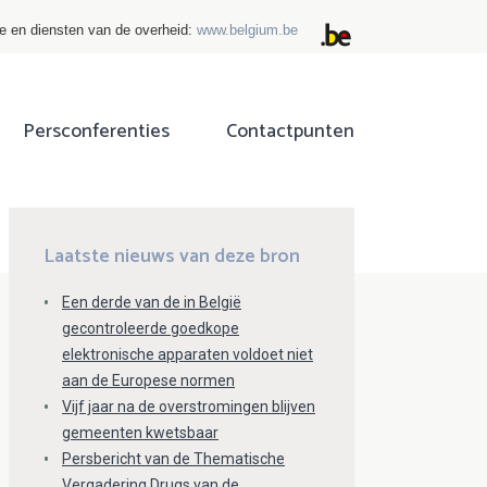
ie en diensten van de overheid:
www.belgium.be
Persconferenties
Contactpunten
ok
tter
Laatste nieuws van deze bron
Een derde van de in België
gecontroleerde goedkope
elektronische apparaten voldoet niet
aan de Europese normen
Vijf jaar na de overstromingen blijven
gemeenten kwetsbaar
Persbericht van de Thematische
Vergadering Drugs van de