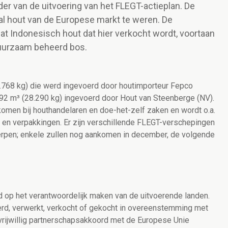
der van de uitvoering van het FLEGT-actieplan. De
gaal hout van de Europese markt te weren. De
at Indonesisch hout dat hier verkocht wordt, voortaan
duurzaam beheerd bos.
6.768 kg) die werd ingevoerd door houtimporteur Fepco
3,92 m³ (28.290 kg) ingevoerd door Hout van Steenberge (NV).
komen bij houthandelaren en doe-het-zelf zaken en wordt o.a.
n en verpakkingen. Er zijn verschillende FLEGT-verschepingen
rpen; enkele zullen nog aankomen in december, de volgende
op het verantwoordelijk maken van de uitvoerende landen.
oerd, verwerkt, verkocht of gekocht in overeenstemming met
vrijwillig partnerschapsakkoord met de Europese Unie