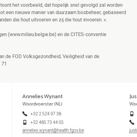
 toont het voorbeeld, dat hopelijk snel gevolgd zal worden
tot een nieuwe manier van duurzaam bosbeheer, gebaseerd
den die hout uitvoeren en zij die hout invoeren. ».
en (www.milieu.belgie.be) en de CITES-conventie
van de FOD Volksgezondheid, Veiligheid van de
 71
Annelies
Wynant
Jus
Woordvoerster (NL)
Woo
+32 2 524 97 38
+32 485 73 44 05
annelies.wynant@health.fgov.be
jus