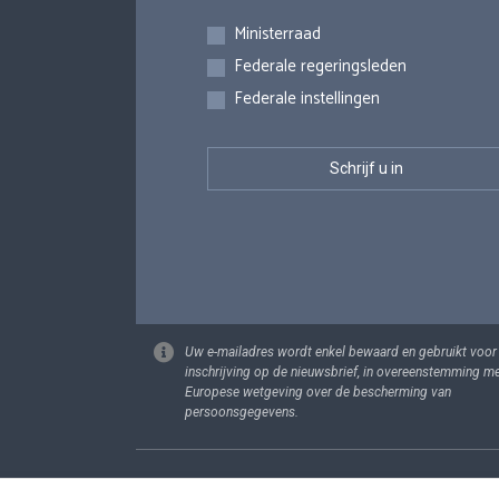
Inschrijvingen
Ministerraad
Federale regeringsleden
Federale instellingen
Uw e-mailadres wordt enkel bewaard en gebruikt voor
inschrijving op de nieuwsbrief, in overeenstemming m
Europese wetgeving over de bescherming van
persoonsgegevens.
Footer
Persoonsgege