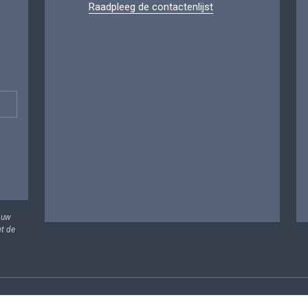
Raadpleeg de contactenlijst
 uw
et de
vens
Voorwaarden voor het hergebruik
Contacteer ons
T