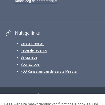
Raadpleeg de contactenlijst
Nuttige links
Eerste minister
Federale regering
Belgium.be
Your Europe
FOD Kanselarij van de Eerste Minister
Footer
Persoonsgegevens
Voorwaarden voor het hergebruik
Deze website maakt gebruik van functionele cookies. Om