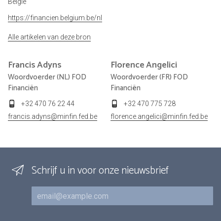
België
https://financien.belgium.be/nl
Alle artikelen van deze bron
Francis
Adyns
Florence
Angelici
Woordvoerder (NL) FOD
Woordvoerder (FR) FOD
Financiën
Financiën
+32 470 76 22 44
+32 470 775 728
francis.adyns@minfin.fed.be
florence.angelici@minfin.fed.be
Schrijf u in voor onze nieuwsbrief
E-mail