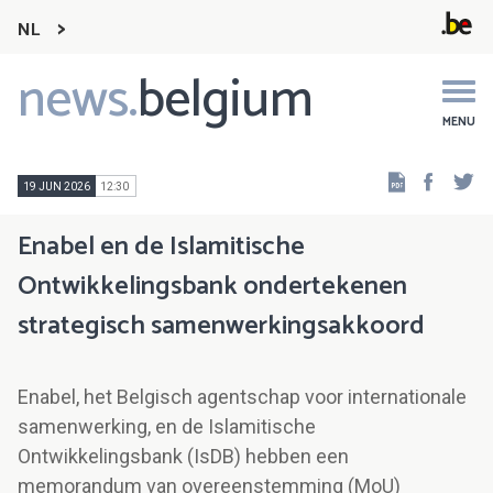
NL
news.
belgium
Main
navigation
MENU
Faceb
Tw
19 JUN 2026
12:30
Enabel en de Islamitische
Ontwikkelingsbank ondertekenen
strategisch samenwerkingsakkoord
Enabel, het Belgisch agentschap voor internationale
samenwerking, en de Islamitische
Ontwikkelingsbank (IsDB) hebben een
memorandum van overeenstemming (MoU)