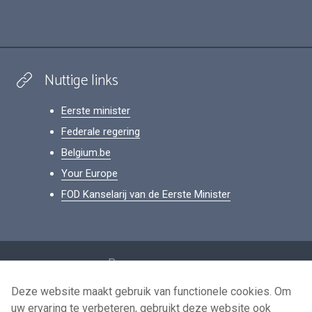
Nuttige links
Eerste minister
Federale regering
Belgium.be
Your Europe
FOD Kanselarij van de Eerste Minister
Footer
Persoonsgegevens
Voorwaarden voor het hergebruik
Deze website maakt gebruik van functionele cookies. Om
uw ervaring te verbeteren, gebruikt deze website ook