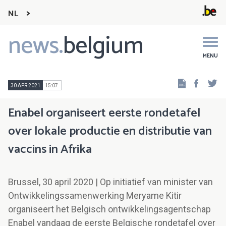
NL
news.
belgium
Main
navigation
MENU
Faceb
Tw
30 APR 2021
15:07
Enabel organiseert eerste rondetafel
over lokale productie en distributie van
vaccins in Afrika
Brussel, 30 april 2020 | Op initiatief van minister van
Ontwikkelingssamenwerking Meryame Kitir
organiseert het Belgisch ontwikkelingsagentschap
Enabel vandaag de eerste Belgische rondetafel over