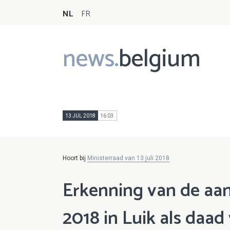
NL
FR
news.
belgium
Main
navigation
13 JUL 2018
16:03
Hoort bij
Ministerraad van 13 juli 2018
Erkenning van de aan
2018 in Luik als daad