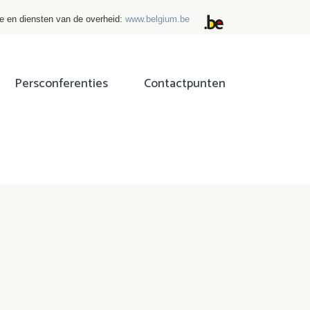
ie en diensten van de overheid:
www.belgium.be
Persconferenties
Contactpunten
ok
tter