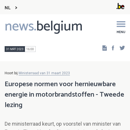
NL
news.
belgium
Main
navigation
MENU
Faceb
Tw
31 MRT 2023
16:00
Hoort bij
Ministerraad van 31 maart 2023
Europese normen voor hernieuwbare
energie in motorbrandstoffen - Tweede
lezing
De ministerraad keurt, op voorstel van minister van