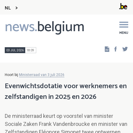
NL
news.
belgium
Main
navigation
MENU
Faceb
Tw
03 JUL 2026
18:09
Hoort bij
Ministerraad van 3 juli 2026
Evenwichtsdotatie voor werknemers en
zelfstandigen in 2025 en 2026
De ministerraad keurt op voorstel van minister
Sociale Zaken Frank Vandenbroucke en minister van
Zelfstandigen Eléonore Simonet twee ontwerpen