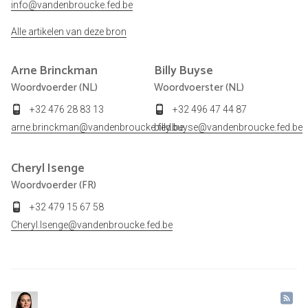
info@vandenbroucke.fed.be
Alle artikelen van deze bron
Arne
Brinckman
Billy
Buyse
Woordvoerder (NL)
Woordvoerster (NL)
+32 476 28 83 13
+32 496 47 44 87
arne.brinckman@vandenbroucke.fed.be
billy.buyse@vandenbroucke.fed.be
Cheryl
Isenge
Woordvoerder (FR)
+32 479 15 67 58
Cheryl.Isenge@vandenbroucke.fed.be