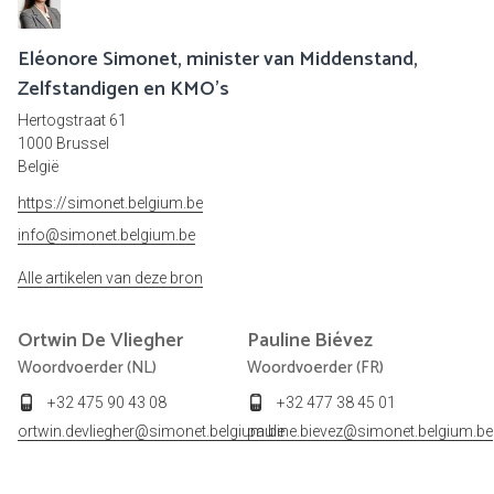
Eléonore Simonet, minister van Middenstand,
Zelfstandigen en KMO’s
Hertogstraat 61
1000 Brussel
België
https://simonet.belgium.be
info@simonet.belgium.be
Alle artikelen van deze bron
Ortwin
De Vliegher
Pauline
Biévez
Woordvoerder (NL)
Woordvoerder (FR)
+32 475 90 43 08
+32 477 38 45 01
ortwin.devliegher@simonet.belgium.be
pauline.bievez@simonet.belgium.be