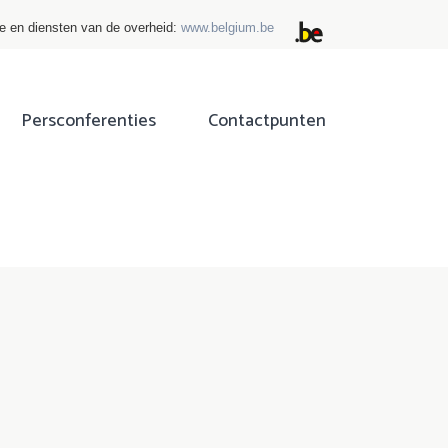
ie en diensten van de overheid:
www.belgium.be
Persconferenties
Contactpunten
ok
tter