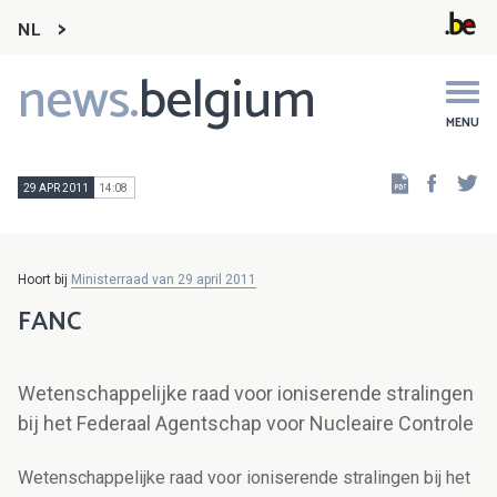
NL
news.
belgium
Main
navigation
MENU
Faceb
Tw
29 APR 2011
14:08
Hoort bij
Ministerraad van 29 april 2011
FANC
Wetenschappelijke raad voor ioniserende stralingen
bij het Federaal Agentschap voor Nucleaire Controle
Wetenschappelijke raad voor ioniserende stralingen bij het