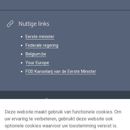
Nuttige links
Eerste minister
Federale regering
Belgium.be
Your Europe
FOD Kanselarij van de Eerste Minister
Footer
Persoonsgegevens
Voorwaarden voor het hergebruik
Deze website maakt gebruik van functionele cookies. Om
uw ervaring te verbeteren, gebruikt deze website ook
Contacteer ons
optionele cookies waarvoor uw toestemming vereist is.