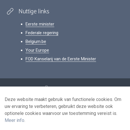
Nuttige links
Eerste minister
Federale regering
Belgium.be
Your Europe
FOD Kanselarij van de Eerste Minister
Footer
Persoonsgegevens
Voorwaarden voor het hergebruik
Deze website maakt gebruik van functionele cookies. Om
uw ervaring te verbeteren, gebruikt deze website ook
Contacteer ons
optionele cookies waarvoor uw toestemming vereist is.
Toegankelijkheid
Meer info
.