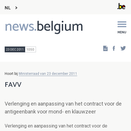
NL
news.
belgium
Main
navigation
MENU
Faceb
Tw
23 DEC 2011
10:50
Hoort bij
Ministerraad van 23 december 2011
FAVV
Verlenging en aanpassing van het contract voor de
antigeenbank voor mond- en klauwzeer
Verlenging en aanpassing van het contract voor de