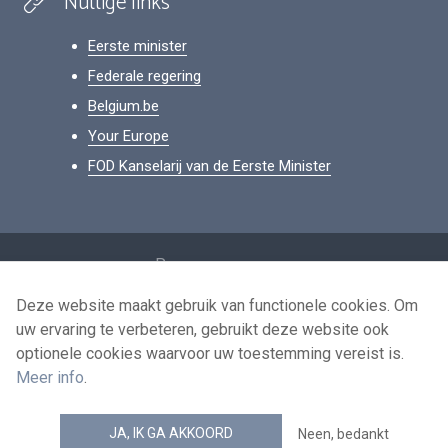
Nuttige links
Eerste minister
Federale regering
Belgium.be
Your Europe
FOD Kanselarij van de Eerste Minister
Footer
Persoonsgegevens
Voorwaarden voor het hergebruik
Deze website maakt gebruik van functionele cookies. Om
uw ervaring te verbeteren, gebruikt deze website ook
Contacteer ons
optionele cookies waarvoor uw toestemming vereist is.
Toegankelijkheid
Meer info
.
news.belgium RSS feed
JA, IK GA AKKOORD
Neen, bedankt