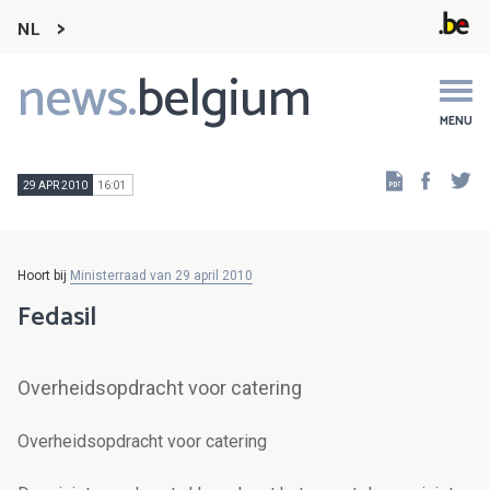
NL
news.
belgium
Main
navigation
MENU
Faceb
Tw
29 APR 2010
16:01
Hoort bij
Ministerraad van 29 april 2010
Fedasil
Overheidsopdracht voor catering
Overheidsopdracht voor catering