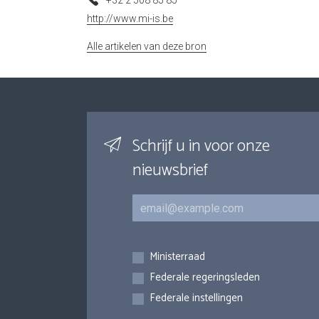
+32 2 508 85 85
http://www.mi-is.be
Alle artikelen van deze bron
Schrijf u in voor onze
nieuwsbrief
E-mail
Inschrijvingen
Ministerraad
Federale regeringsleden
Federale instellingen