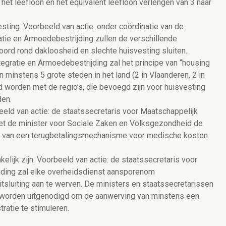
het leefloon en het equivalent leefloon verlengen van 3 naar
esting. Voorbeeld van actie: onder coördinatie van de
atie en Armoedebestrijding zullen de verschillende
d rond dakloosheid en slechte huisvesting sluiten.
tegratie en Armoedebestrijding zal het principe van “housing
n minstens 5 grote steden in het land (2 in Vlaanderen, 2 in
md worden met de regio’s, die bevoegd zijn voor huisvesting
den.
eld van actie: de staatssecretaris voor Maatschappelijk
et de minister voor Sociale Zaken en Volksgezondheid de
ng van een terugbetalingsmechanisme voor medische kosten
elijk zijn. Voorbeeld van actie: de staatssecretaris voor
jding zal elke overheidsdienst aansporenom
tsluiting aan te werven. De ministers en staatssecretarissen
 worden uitgenodigd om de aanwerving van minstens een
ratie te stimuleren.