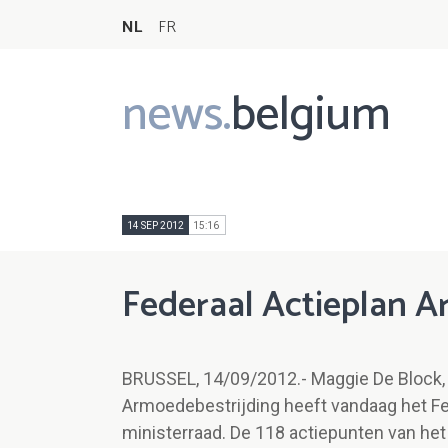
NL
FR
news.
belgium
Main
navigation
14 SEP 2012
15:16
Federaal Actieplan A
BRUSSEL, 14/09/2012.- Maggie De Block, 
Armoedebestrijding heeft vandaag het Fe
ministerraad. De 118 actiepunten van het