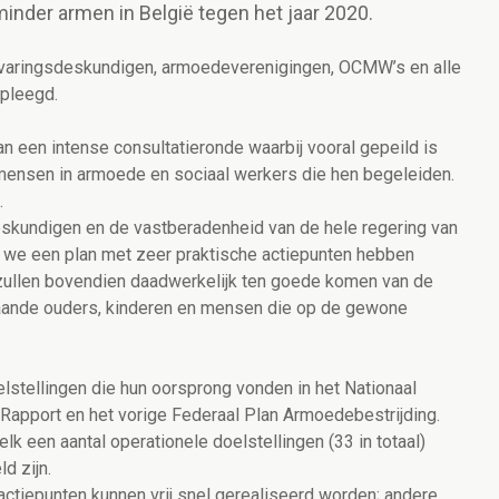
minder armen in België tegen het jaar 2020.
rvaringsdeskundigen, armoedeverenigingen, OCMW’s en alle
epleegd.
an een intense consultatieronde waarbij vooral gepeild is
 mensen in armoede en sociaal werkers die hen begeleiden.
.
eskundigen en de vastberadenheid van de hele regering van
t we een plan met zeer praktische actiepunten hebben
zullen bovendien daadwerkelijk ten goede komen van de
aande ouders, kinderen en mensen die op de gewone
lstellingen die hun oorsprong vonden in het Nationaal
Rapport en het vorige Federaal Plan Armoedebestrijding.
k een aantal operationele doelstellingen (33 in totaal)
d zijn.
ctiepunten kunnen vrij snel gerealiseerd worden; andere