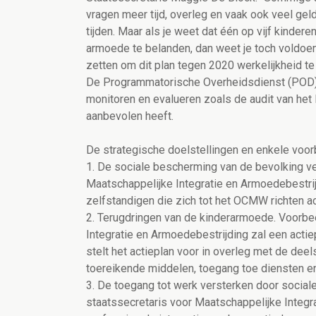
vragen meer tijd, overleg en vaak ook veel ge
tijden. Maar als je weet dat één op vijf kindere
armoede te belanden, dan weet je toch voldoen
zetten om dit plan tegen 2020 werkelijkheid te
De Programmatorische Overheidsdienst (POD) M
monitoren en evalueren zoals de audit van het
aanbevolen heeft.
De strategische doelstellingen en enkele voor
1. De sociale bescherming van de bevolking ve
Maatschappelijke Integratie en Armoedebestri
zelfstandigen die zich tot het OCMW richten ac
2. Terugdringen van de kinderarmoede. Voorbee
Integratie en Armoedebestrijding zal een actiep
stelt het actieplan voor in overleg met de deels
toereikende middelen, toegang toe diensten en
3. De toegang tot werk versterken door sociale
staatssecretaris voor Maatschappelijke Integra