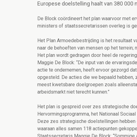
Europese doelstelling haalt van 380 000 
De Block coördineert het plan waarvoor met e
ministers of staatssecretarissen overleg is g
Het Plan Armoedebestrijding is het resultaat v
naar de behoeften van mensen op het terrein;
Het plan wordt gedragen door heel de regering
Maggie De Block: “De input van de ervaringsd
actie te ondernemen, heeft ervoor gezorgd da
opgesteld. De acties die we bepaald hebben, 
meest kwetsbare doelgroepen zoals alleenst
arbeidsmarkt niet terecht kunnen.”
Het plan is gespreid over zes strategische doe
Hervormingsprogramma, het Nationaal Sociaal 
Deze zes strategische doelstellingen hebben el
waaraan alles samen 118 actiepunten gekoppel
Staatssecretaris Maggie De Block: “Sommige a