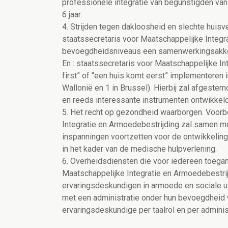
professionele integratie van begunstigden van 
6 jaar.
4. Strijden tegen dakloosheid en slechte huisv
staatssecretaris voor Maatschappelijke Integr
bevoegdheidsniveaus een samenwerkingsakkoor
En : staatssecretaris voor Maatschappelijke In
first” of “een huis komt eerst” implementeren i
Wallonië en 1 in Brussel). Hierbij zal afgeste
en reeds interessante instrumenten ontwikkel
5. Het recht op gezondheid waarborgen. Voorbe
Integratie en Armoedebestrijding zal samen m
inspanningen voortzetten voor de ontwikkeli
in het kader van de medische hulpverlening.
6. Overheidsdiensten die voor iedereen toegank
Maatschappelijke Integratie en Armoedebestri
ervaringsdeskundigen in armoede en sociale ui
met een administratie onder hun bevoegdheid
ervaringsdeskundige per taalrol en per administ