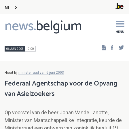
NL
news.
belgium
Main
navigation
MENU
Faceb
Tw
06 JUN 2003
17:00
Hoort bij
ministerraad van 6 juni 2003
Federaal Agentschap voor de Opvang
van Asielzoekers
Op voorstel van de heer Johan Vande Lanotte,
Minister van Maatschappelijke Integratie, keurde de
Ministerraad een ontwerp van koninklijk besluit (*)