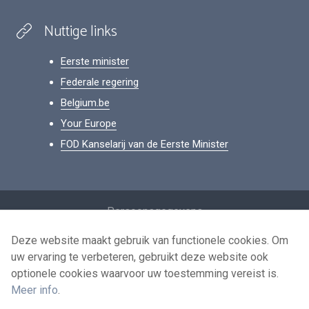
Nuttige links
Eerste minister
Federale regering
Belgium.be
Your Europe
FOD Kanselarij van de Eerste Minister
Footer
Persoonsgegevens
Voorwaarden voor het hergebruik
Deze website maakt gebruik van functionele cookies. Om
uw ervaring te verbeteren, gebruikt deze website ook
Contacteer ons
optionele cookies waarvoor uw toestemming vereist is.
Toegankelijkheid
Meer info
.