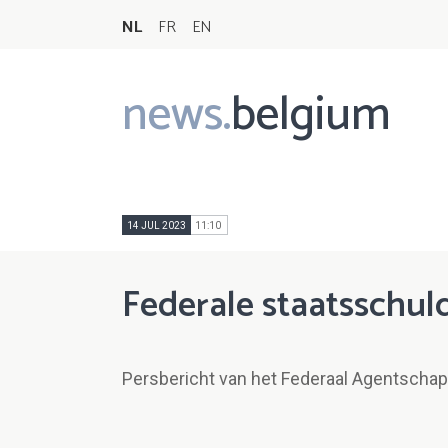
NL
FR
EN
news.
belgium
Main
navigation
14 JUL 2023
11:10
Federale staatsschuld
Persbericht van het Federaal Agentschap