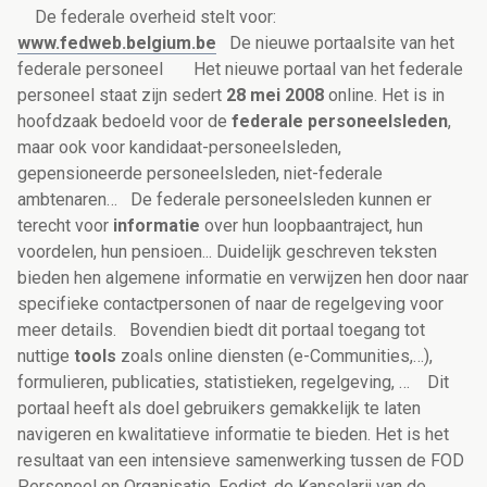
De federale overheid stelt voor:
www.fedweb.belgium.be
De nieuwe portaalsite van het
federale personeel
Het nieuwe portaal van het federale
personeel staat zijn sedert
28
mei 2008
online. Het is in
hoofdzaak bedoeld voor de
federale personeelsleden
,
maar ook voor kandidaat-personeelsleden,
gepensioneerde personeelsleden, niet-federale
ambtenaren…
De federale personeelsleden kunnen er
terecht voor
informatie
over hun loopbaantraject, hun
voordelen, hun pensioen... Duidelijk geschreven teksten
bieden hen algemene informatie en verwijzen hen door naar
specifieke contactpersonen of naar de regelgeving voor
meer details.
Bovendien biedt dit portaal toegang tot
nuttige
tools
zoals online diensten (e-Communities,…),
formulieren, publicaties, statistieken, regelgeving, …
Dit
portaal heeft als doel gebruikers gemakkelijk te laten
navigeren en kwalitatieve informatie te bieden. Het is het
resultaat van een intensieve samenwerking tussen de FOD
Personeel en Organisatie, Fedict, de Kanselarij van de