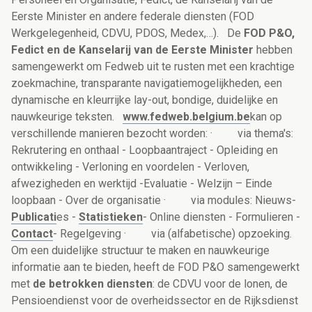
Eerste Minister en andere federale diensten (FOD
Werkgelegenheid, CDVU, PDOS, Medex,…).
De
FOD P&O,
Fedict en de Kanselarij van de Eerste Minister
hebben
samengewerkt om Fedweb uit te rusten met een krachtige
zoekmachine, transparante navigatiemogelijkheden, een
dynamische en kleurrijke lay-out, bondige, duidelijke en
nauwkeurige teksten.
www.fedweb.belgium.be
kan op
verschillende manieren bezocht worden:
·
via thema's:
Rekrutering en onthaal - Loopbaantraject - Opleiding en
ontwikkeling - Verloning en voordelen - Verloven,
afwezigheden en werktijd -Evaluatie - Welzijn – Einde
loopbaan - Over de organisatie
·
via modules: Nieuws-
Publicati
es -
Statistieken
- Online diensten - Formulieren -
Contact
- Regelgeving
·
via (alfabetische) opzoeking.
Om een duidelijke structuur te maken en nauwkeurige
informatie aan te bieden, heeft de FOD P&O samengewerkt
met
de betrokken diensten
: de CDVU voor de lonen, de
Pensioendienst voor de overheidssector en de Rijksdienst