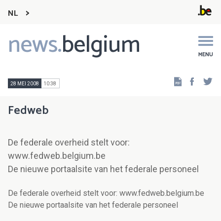
NL
news.
belgium
Main
navigation
MENU
Faceb
Tw
28 MEI 2008
10:38
Fedweb
De federale overheid stelt voor:
www.fedweb.belgium.be
De nieuwe portaalsite van het federale personeel
De federale overheid stelt voor: www.fedweb.belgium.be
De nieuwe portaalsite van het federale personeel