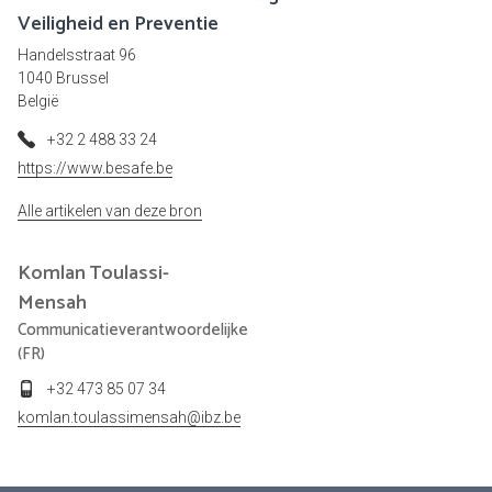
Veiligheid en Preventie
Handelsstraat 96
1040 Brussel
België
+32 2 488 33 24
https://www.besafe.be
Alle artikelen van deze bron
Komlan
Toulassi-
Mensah
Communicatieverantwoordelijke
(FR)
+32 473 85 07 34
komlan.toulassimensah@ibz.be