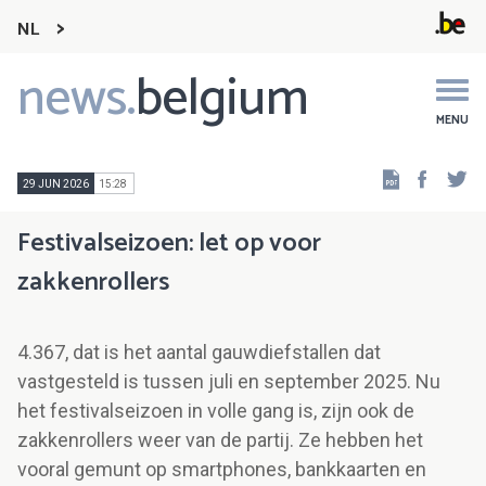
NL
news.
belgium
Main
navigation
MENU
Faceb
Tw
29 JUN 2026
15:28
Festivalseizoen: let op voor
zakkenrollers
4.367, dat is het aantal gauwdiefstallen dat
vastgesteld is tussen juli en september 2025. Nu
het festivalseizoen in volle gang is, zijn ook de
zakkenrollers weer van de partij. Ze hebben het
vooral gemunt op smartphones, bankkaarten en