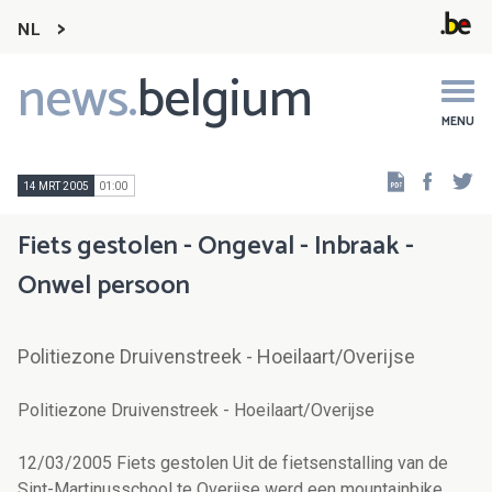
NL
news.
belgium
Main
navigation
MENU
Faceb
Tw
14 MRT 2005
01:00
Fiets gestolen - Ongeval - Inbraak -
Onwel persoon
Politiezone Druivenstreek - Hoeilaart/Overijse
Politiezone Druivenstreek - Hoeilaart/Overijse
12/03/2005 Fiets gestolen Uit de fietsenstalling van de
Sint-Martinusschool te Overijse werd een mountainbike