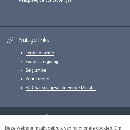
Raadpleeg de contactenlijst
Nuttige links
Eerste minister
Federale regering
Belgium.be
Your Europe
FOD Kanselarij van de Eerste Minister
Footer
Persoonsgegevens
Voorwaarden voor het hergebruik
Deze website maakt gebruik van functionele cookies. Om