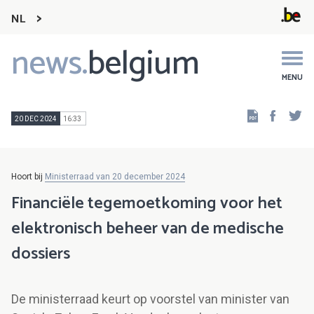
NL
news.
belgium
Main
navigation
MENU
Faceb
Tw
20 DEC 2024
16:33
Hoort bij
Ministerraad van 20 december 2024
Financiële tegemoetkoming voor het
elektronisch beheer van de medische
dossiers
De ministerraad keurt op voorstel van minister van