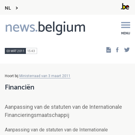
NL
news.
belgium
Main
navigation
MENU
Faceb
Tw
03 MRT 2011
15:43
Hoort bij
Ministerraad van 3 maart 2011
Financiën
Aanpassing van de statuten van de Internationale
Financieringsmaatschappij
Aanpassing van de statuten van de Internationale