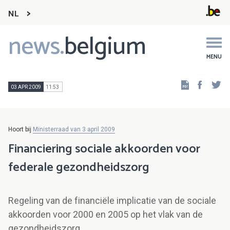
NL
news.
belgium
Main
navigation
MENU
Faceb
Tw
03 APR 2009
11:53
Hoort bij
Ministerraad van 3 april 2009
Financiering sociale akkoorden voor
federale gezondheidszorg
Regeling van de financiële implicatie van de sociale
akkoorden voor 2000 en 2005 op het vlak van de
gezondheidszorg