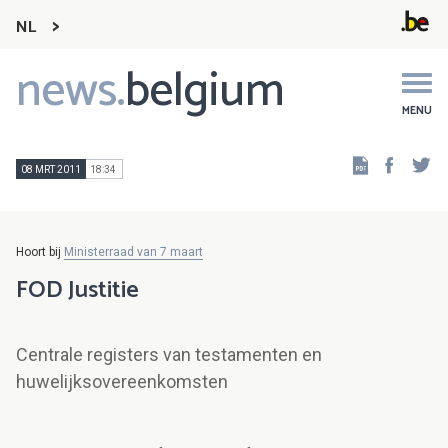
NL
news.
belgium
Main
navigation
MENU
Faceb
Tw
08 MRT 2011
18:34
Hoort bij
Ministerraad van 7 maart
FOD Justitie
Centrale registers van testamenten en
huwelijksovereenkomsten