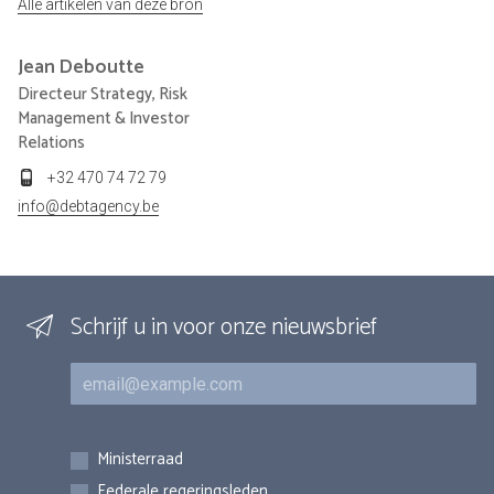
Alle artikelen van deze bron
Jean
Deboutte
Directeur Strategy, Risk
Management & Investor
Relations
+32 470 74 72 79
info@debtagency.be
Schrijf u in voor onze nieuwsbrief
E-mail
Inschrijvingen
Ministerraad
Federale regeringsleden