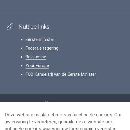
Nuttige links
Eerste minister
Federale regering
Belgium.be
Your Europe
FOD Kanselarij van de Eerste Minister
Footer
Persoonsgegevens
Voorwaarden voor het hergebruik
Deze website maakt gebruik van functionele cookies. Om
uw ervaring te verbeteren, gebruikt deze website ook
Contacteer ons
optionele cookies waarvoor uw toestemming vereist is.