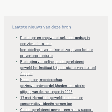
Laatste nieuws van deze bron
Pesterijen en ongewenst seksueel gedrag in
een ziekenhuis: een
bemiddelingsovereenkomst zorgt voor betere
preventieprocedures
Bestrijding van online gendergerelateerd
geweld: het Instituut krijgt de status van ‘trusted
flagger’
Haatspraak, moederschap,
gezinsverantwoordelijkheden: een sterke
stijging van de meldingen in 2025
17 mei: Homofoob geweld houdt aan en
conservatieve ideeën nemen toe
Gendergerelateerd geweld: een nieuw rapport