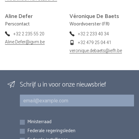
Aline
Defer
Véronique
De Baets
Perscontact
Woordvoerster (FR)
+32 2 235 55 20
+32 2 233 40 34
Aline.Defer@igvm.be
+32 479 25 04 41
veronique.debaets@iefh.be
Schrijf u in voor onze nieuwsbrief
E-mail
Inschrijvingen
Ministerraad
Federale regeringsleden