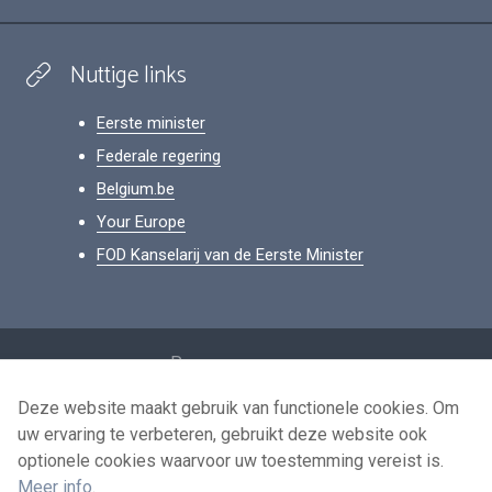
Nuttige links
Eerste minister
Federale regering
Belgium.be
Your Europe
FOD Kanselarij van de Eerste Minister
Footer
Persoonsgegevens
Voorwaarden voor het hergebruik
Deze website maakt gebruik van functionele cookies. Om
uw ervaring te verbeteren, gebruikt deze website ook
Contacteer ons
optionele cookies waarvoor uw toestemming vereist is.
Toegankelijkheid
Meer info
.