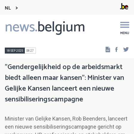
NL
news.
belgium
Main
navigation
MENU
Faceb
Tw
18 SEP 2025
08:27
"Gendergelijkheid op de arbeidsmarkt
biedt alleen maar kansen": Minister van
Gelijke Kansen lanceert een nieuwe
sensibiliseringscampagne
Minister van Gelijke Kansen, Rob Beenders, lanceert
een nieuwe sensibiliseringscampagne gericht op