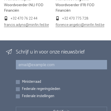
Woordvoerder (NL) FOD
Woordvoerder (FR) FOD
Financiën
Financiën
+32 470 76 22 44
+32 470 775 728
francis.adyns@minfin.fed.be
florence.angelici@minfin.fed.be
Schrijf u in voor onze nieuwsbrief
E-mail
Inschrijvingen
Ministerraad
Federale regeringsleden
Federale instellingen