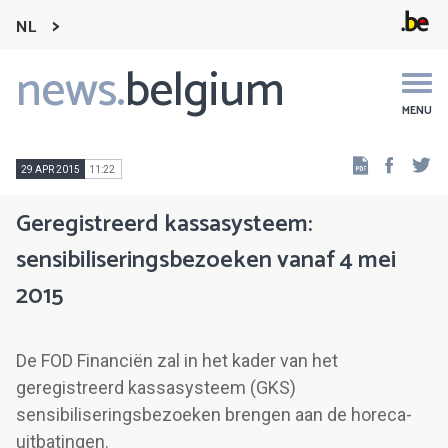
NL
news.
belgium
Main
navigation
MENU
Faceb
Tw
29 APR 2015
11:22
Geregistreerd kassasysteem:
sensibiliseringsbezoeken vanaf 4 mei
2015
De FOD Financiën zal in het kader van het
geregistreerd kassasysteem (GKS)
sensibiliseringsbezoeken brengen aan de horeca-
uitbatingen.