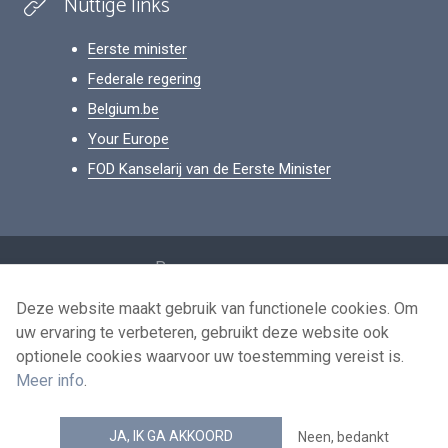
Nuttige links
Eerste minister
Federale regering
Belgium.be
Your Europe
FOD Kanselarij van de Eerste Minister
Footer
Persoonsgegevens
Voorwaarden voor het hergebruik
Deze website maakt gebruik van functionele cookies. Om
uw ervaring te verbeteren, gebruikt deze website ook
Contacteer ons
optionele cookies waarvoor uw toestemming vereist is.
Toegankelijkheid
Meer info
.
news.belgium RSS feed
JA, IK GA AKKOORD
Neen, bedankt