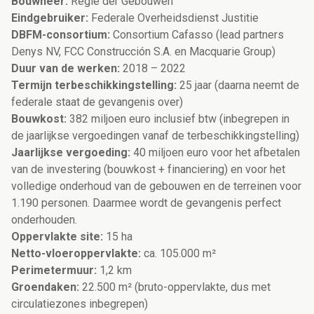
Bouwheer:
Regie der Gebouwen
Eindgebruiker:
Federale Overheidsdienst Justitie
DBFM-consortium:
Consortium Cafasso (lead partners
Denys NV, FCC Construcción S.A. en Macquarie Group)
Duur van de werken:
2018 – 2022
Termijn terbeschikkingstelling:
25 jaar (daarna neemt de
federale staat de gevangenis over)
Bouwkost:
382 miljoen euro inclusief btw (inbegrepen in
de jaarlijkse vergoedingen vanaf de terbeschikkingstelling)
Jaarlijkse vergoeding:
40 miljoen euro voor het afbetalen
van de investering (bouwkost + financiering) en voor het
volledige onderhoud van de gebouwen en de terreinen voor
1.190 personen. Daarmee wordt de gevangenis perfect
onderhouden.
Oppervlakte site:
15 ha
Netto-vloeroppervlakte:
ca. 105.000 m²
Perimetermuur:
1,2 km
Groendaken:
22.500 m² (bruto-oppervlakte, dus met
circulatiezones inbegrepen)