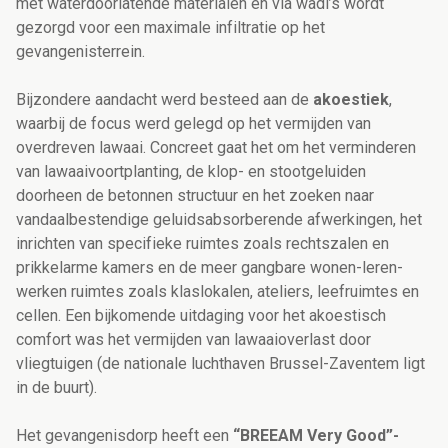
met waterdoorlatende materialen en via wadi’s wordt
gezorgd voor een maximale infiltratie op het
gevangenisterrein.
Bijzondere aandacht werd besteed aan de
akoestiek
,
waarbij de focus werd gelegd op het vermijden van
overdreven lawaai. Concreet gaat het om het verminderen
van lawaaivoortplanting, de klop- en stootgeluiden
doorheen de betonnen structuur en het zoeken naar
vandaalbestendige geluidsabsorberende afwerkingen, het
inrichten van specifieke ruimtes zoals rechtszalen en
prikkelarme kamers en de meer gangbare wonen-leren-
werken ruimtes zoals klaslokalen, ateliers, leefruimtes en
cellen. Een bijkomende uitdaging voor het akoestisch
comfort was het vermijden van lawaaioverlast door
vliegtuigen (de nationale luchthaven Brussel-Zaventem ligt
in de buurt).
Het gevangenisdorp heeft een
“BREEAM Very Good”-