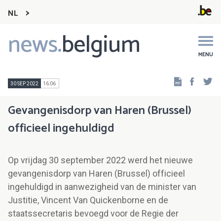
NL
news.
belgium
Main
navigation
MENU
Faceb
Tw
30 SEP 2022
16:06
Gevangenisdorp van Haren (Brussel)
officieel ingehuldigd
Op vrijdag 30 september 2022 werd het nieuwe
gevangenisdorp van Haren (Brussel) officieel
ingehuldigd in aanwezigheid van de minister van
Justitie, Vincent Van Quickenborne en de
staatssecretaris bevoegd voor de Regie der