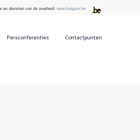
ie en diensten van de overheid:
www.belgium.be
Persconferenties
Contactpunten
ok
tter