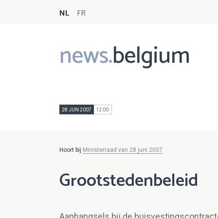
NL
FR
news.
belgium
Main
navigation
28 JUN 2007
12:00
Hoort bij
Ministerraad van 28 juni 2007
Grootstedenbeleid
Aanhangsels bij de huisvestingscontrac