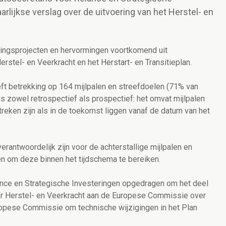
rlijkse verslag over de uitvoering van het Herstel- en
ingsprojecten en hervormingen voortkomend uit
erstel- en Veerkracht en het Herstart- en Transitieplan.
eft betrekking op 164 mijlpalen en streefdoelen (71% van
 is zowel retrospectief als prospectief: het omvat mijlpalen
reken zijn als in de toekomst liggen vanaf de datum van het
rantwoordelijk zijn voor de achterstallige mijlpalen en
en om deze binnen het tijdschema te bereiken.
ance en Strategische Investeringen opgedragen om het deel
oor Herstel- en Veerkracht aan de Europese Commissie over
opese Commissie om technische wijzigingen in het Plan