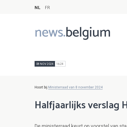
NL
FR
news.
belgium
Main
navigation
08 NOV 2024
16:24
Hoort bij
Ministerraad van 8 november 2024
Halfjaarlijks verslag 
De ministerraad keurt op voorstel van st