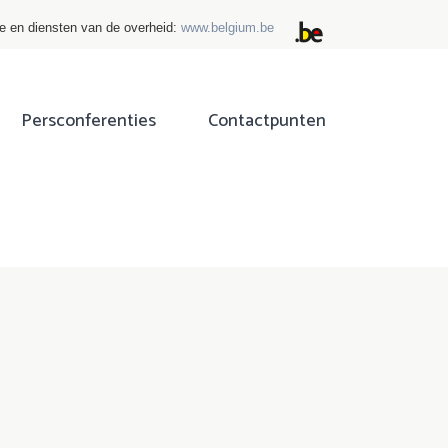
ie en diensten van de overheid:
www.belgium.be
Persconferenties
Contactpunten
ok
tter