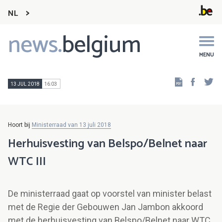
NL
news.
belgium
Main
navigation
MENU
Faceb
Tw
13 JUL 2018
16:03
Hoort bij
Ministerraad van 13 juli 2018
Herhuisvesting van Belspo/Belnet naar
WTC III
De ministerraad gaat op voorstel van minister belast
met de Regie der Gebouwen Jan Jambon akkoord
met de herhuisvesting van Belspo/Belnet naar WTC