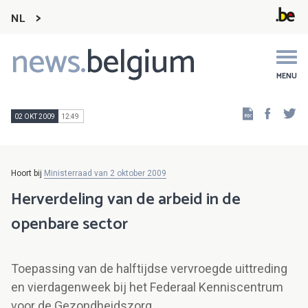
NL
news.
belgium
Main
navigation
MENU
Faceb
Tw
02 OKT 2009
12:49
Hoort bij
Ministerraad van 2 oktober 2009
Herverdeling van de arbeid in de
openbare sector
Toepassing van de halftijdse vervroegde uittreding
en vierdagenweek bij het Federaal Kenniscentrum
voor de Gezondheidszorg