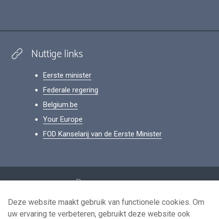
Nuttige links
Eerste minister
Federale regering
Belgium.be
Your Europe
FOD Kanselarij van de Eerste Minister
Footer
Persoonsgegevens
Voorwaarden voor het hergebruik
Deze website maakt gebruik van functionele cookies. Om
uw ervaring te verbeteren, gebruikt deze website ook
Contacteer ons