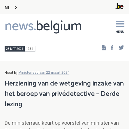
NL
news.
belgium
Main
navigation
MENU
Faceb
Tw
23 MRT 2024
12:54
Hoort bij
Ministerraad van 22 maart 2024
Herziening van de wetgeving inzake van
het beroep van privédetective – Derde
lezing
De ministerraad keurt op voorstel van minister van