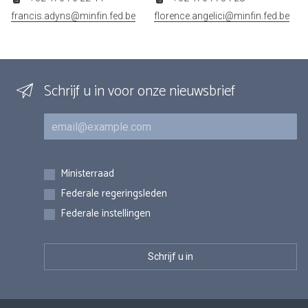
francis.adyns@minfin.fed.be
florence.angelici@minfin.fed.be
Schrijf u in voor onze nieuwsbrief
E-mail
Inschrijvingen
Ministerraad
Federale regeringsleden
Federale instellingen