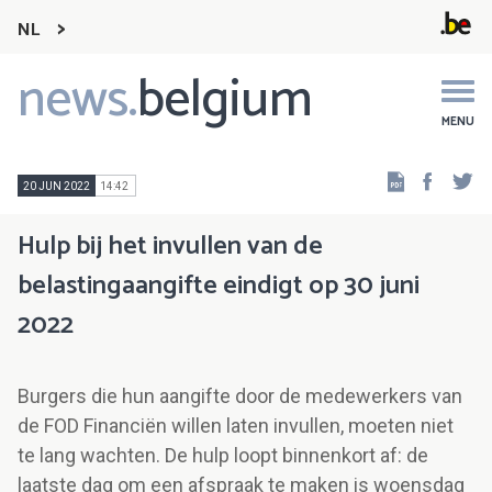
NL
news.
belgium
Main
navigation
MENU
Faceb
Tw
20 JUN 2022
14:42
Hulp bij het invullen van de
belastingaangifte eindigt op 30 juni
2022
Burgers die hun aangifte door de medewerkers van
de FOD Financiën willen laten invullen, moeten niet
te lang wachten. De hulp loopt binnenkort af: de
laatste dag om een afspraak te maken is woensdag