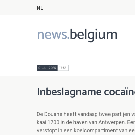
NL
news.
belgium
Main
navigation
01 JUL 2025
17:53
Inbeslagname cocaïn
De Douane heeft vandaag twee partijen v
kaai 1700 in de haven van Antwerpen. Een
verstopt in een koelcompartiment van een