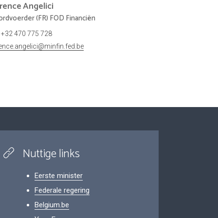
orence
Angelici
rdvoerder (FR) FOD Financiën
+32 470 775 728
rence.angelici@minfin.fed.be
Nuttige links
Eerste minister
Federale regering
Belgium.be