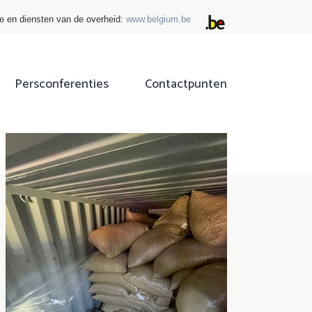
ie en diensten van de overheid:
www.belgium.be
Persconferenties
Contactpunten
ok
tter