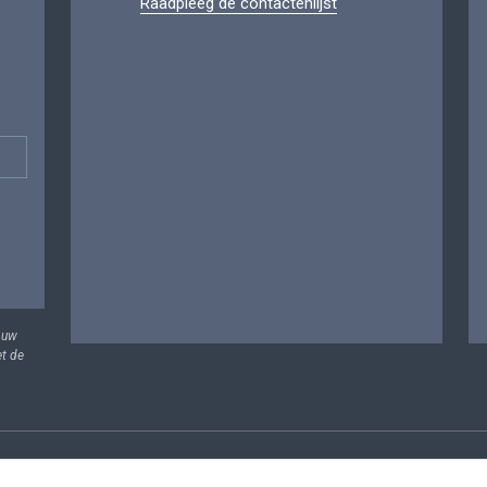
Raadpleeg de contactenlijst
 uw
et de
vens
Voorwaarden voor het hergebruik
Contacteer ons
T