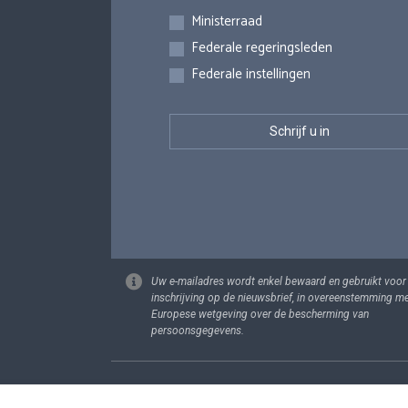
Inschrijvingen
Ministerraad
Federale regeringsleden
Federale instellingen
Uw e-mailadres wordt enkel bewaard en gebruikt voor
inschrijving op de nieuwsbrief, in overeenstemming m
Europese wetgeving over de bescherming van
persoonsgegevens.
Footer
Persoonsgege