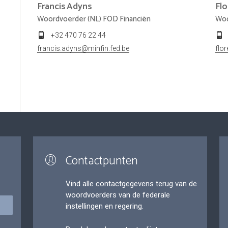
Francis
Adyns
Fl
Woordvoerder (NL) FOD Financiën
Woo
+32 470 76 22 44
francis.adyns@minfin.fed.be
flo
Contactpunten
Vind alle contactgegevens terug van de
woordvoerders van de federale
instellingen en regering.