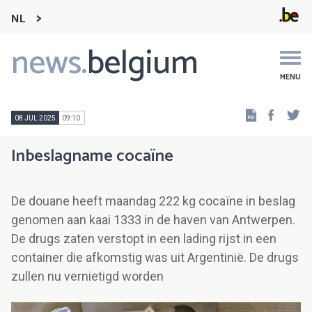
NL
news.
belgium
Main
navigation
MENU
Faceb
Tw
08 JUL 2025
09:10
Inbeslagname cocaïne
De douane heeft maandag 222 kg cocaïne in beslag
genomen aan kaai 1333 in de haven van Antwerpen.
De drugs zaten verstopt in een lading rijst in een
container die afkomstig was uit Argentinië. De drugs
zullen nu vernietigd worden