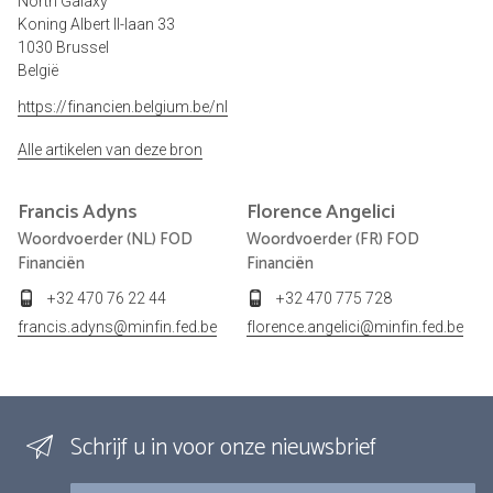
North Galaxy
Koning Albert II-laan 33
1030 Brussel
België
https://financien.belgium.be/nl
Alle artikelen van deze bron
Francis
Adyns
Florence
Angelici
Woordvoerder (NL) FOD
Woordvoerder (FR) FOD
Financiën
Financiën
+32 470 76 22 44
+32 470 775 728
francis.adyns@minfin.fed.be
florence.angelici@minfin.fed.be
Schrijf u in voor onze nieuwsbrief