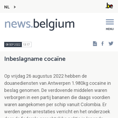
NL
news.
belgium
Main
navigation
MENU
Faceb
Tw
08 SEP 2022
13:17
Inbeslagname cocaïne
Op vrijdag 26 augustus 2022 hebben de
douanediensten van Antwerpen 1.980kg cocaïne in
beslag genomen. De verdovende middelen waren
verborgen in een partij bananen die daags voordien
waren aangekomen per schip vanuit Colombia. Er
werden geen arrestaties verricht en het onderzoek