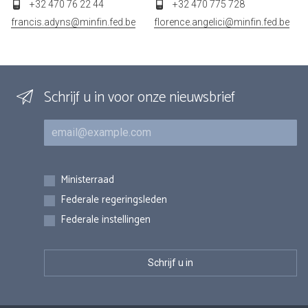
+32 470 76 22 44
+32 470 775 728
francis.adyns@minfin.fed.be
florence.angelici@minfin.fed.be
Schrijf u in voor onze nieuwsbrief
E-mail
Inschrijvingen
Ministerraad
Federale regeringsleden
Federale instellingen