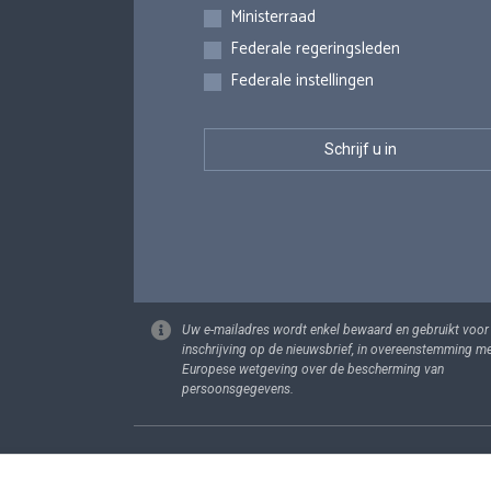
Inschrijvingen
Ministerraad
Federale regeringsleden
Federale instellingen
Uw e-mailadres wordt enkel bewaard en gebruikt voor
inschrijving op de nieuwsbrief, in overeenstemming m
Europese wetgeving over de bescherming van
persoonsgegevens.
Footer
Persoonsgege