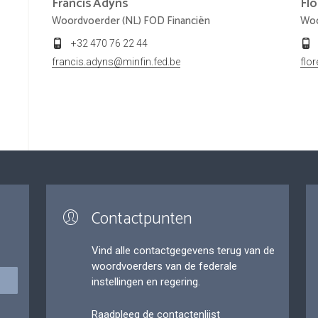
Francis
Adyns
Fl
Woordvoerder (NL) FOD Financiën
Woo
+32 470 76 22 44
francis.adyns@minfin.fed.be
flo
Contactpunten
Vind alle contactgegevens terug van de
woordvoerders van de federale
instellingen en regering.
Raadpleeg de contactenlijst