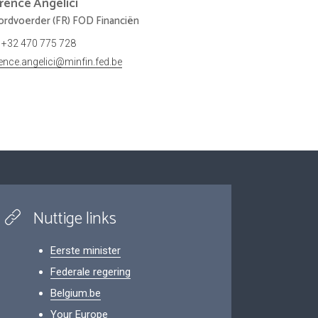
orence
Angelici
rdvoerder (FR) FOD Financiën
+32 470 775 728
rence.angelici@minfin.fed.be
Nuttige links
Eerste minister
Federale regering
Belgium.be
Your Europe