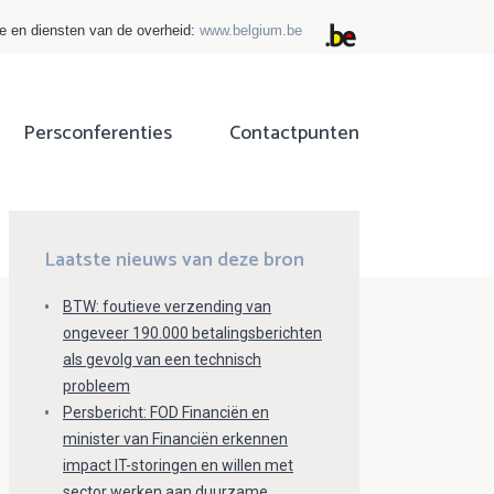
ie en diensten van de overheid:
www.belgium.be
Persconferenties
Contactpunten
ok
tter
Laatste nieuws van deze bron
BTW: foutieve verzending van
ongeveer 190.000 betalingsberichten
als gevolg van een technisch
probleem
Persbericht: FOD Financiën en
minister van Financiën erkennen
impact IT-storingen en willen met
sector werken aan duurzame