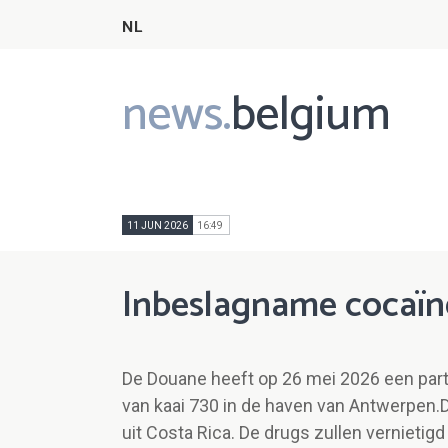
NL
news.
belgium
Main
navigation
11 JUN 2026
16:49
Inbeslagname cocaïn
De Douane heeft op 26 mei 2026 een part
van kaai 730 in de haven van Antwerpen.D
uit Costa Rica. De drugs zullen vernieti