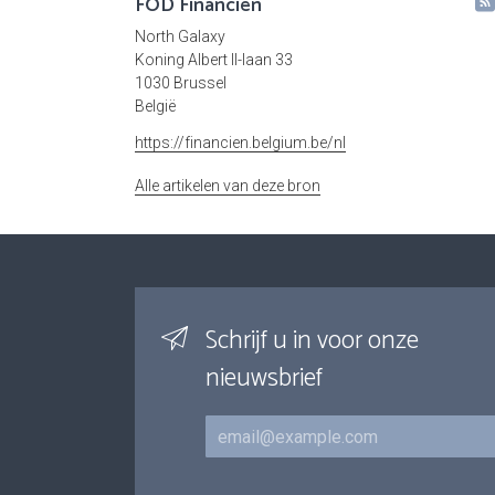
FOD Financiën
North Galaxy
Koning Albert II-laan 33
1030 Brussel
België
https://financien.belgium.be/nl
Alle artikelen van deze bron
Schrijf u in voor onze
nieuwsbrief
E-mail