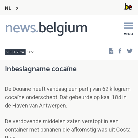
NL
news.
belgium
Main
navigation
MENU
Faceb
Tw
20 SEP 2024
14:51
Inbeslagname cocaïne
De Douane heeft vandaag een partij van 62 kilogram
cocaïne onderschept. Dat gebeurde op kaai 184 in
de Haven van Antwerpen.
De verdovende middelen zaten verstopt in een
container met bananen die afkomstig was uit Costa
Rica.