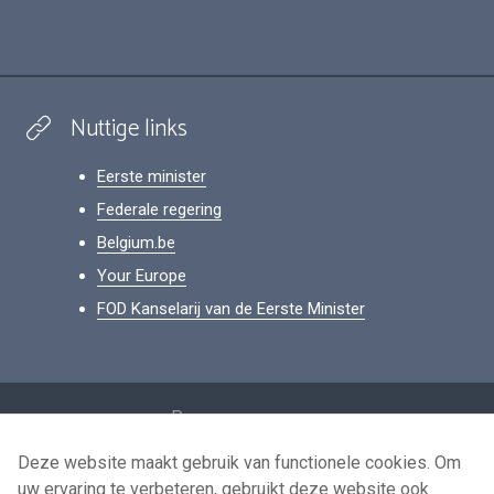
Nuttige links
Eerste minister
Federale regering
Belgium.be
Your Europe
FOD Kanselarij van de Eerste Minister
Footer
Persoonsgegevens
Voorwaarden voor het hergebruik
Deze website maakt gebruik van functionele cookies. Om
uw ervaring te verbeteren, gebruikt deze website ook