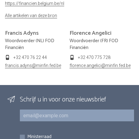
https://financien.belgium.be/nl
Alle artikelen van deze bron
Francis
Adyns
Florence
Angelici
Woordvoerder (NL) FOD
Woordvoerder (FR) FOD
Financiën
Financiën
+32 470 76 22 44
+32 470 775 728
francis.adyns@minfin.fed.be
florence.angelici@minfin.fed.be
Schrijf u in voor onze nieuwsbrief
E-mail
Inschrijvingen
Ministerraad